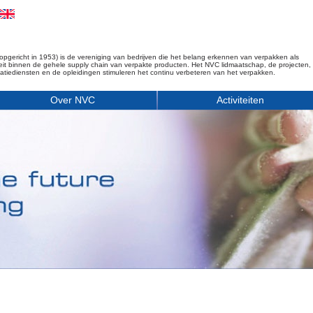
opgericht in 1953) is de vereniging van bedrijven die het belang erkennen van verpakken als
iteit binnen de gehele supply chain van verpakte producten. Het NVC lidmaatschap, de projecten,
matiediensten en de opleidingen stimuleren het continu verbeteren van het verpakken.
Over NVC
Activiteiten