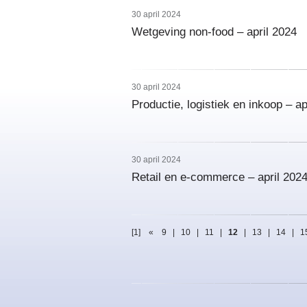
30 april 2024
Wetgeving non-food – april 2024
30 april 2024
Productie, logistiek en inkoop – ap
30 april 2024
Retail en e-commerce – april 202
[1]
«
9
|
10
|
11
|
12
|
13
|
14
|
1