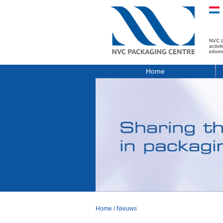
NVC (
activ
infor
Home
Home
/
Nieuws