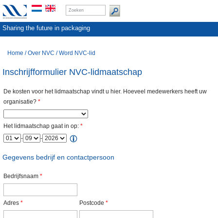
Sharing the future in packaging
Home
/
Over NVC
/
Word NVC-lid
Inschrijfformulier NVC-lidmaatschap
De kosten voor het lidmaatschap vindt u hier. Hoeveel medewerkers heeft uw
organisatie?
*
Het lidmaatschap gaat in op:
*
-
-
Gegevens bedrijf en contactpersoon
Bedrijfsnaam
*
Adres
*
Postcode
*