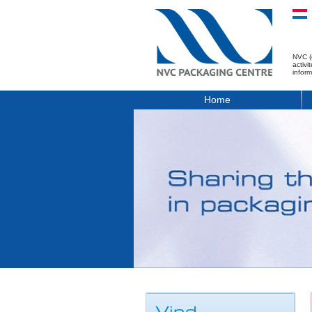
NVC (
activ
infor
Home