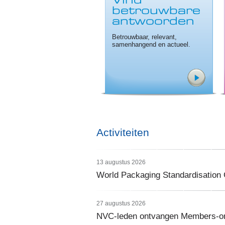
Vind
betrouwbare
antwoorden
Betrouwbaar, relevant,
samenhangend en actueel.
Activiteiten
13 augustus 2026
World Packaging Standardisation G
27 augustus 2026
NVC-leden ontvangen Members-on