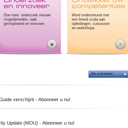
Onderzoek
Ontwikkel uw
en innoveer
competenties
Doe mee: onderzoek nieuwe
Word ondersteund met
mogelijkheden, raak
een breed scala aan
geïnspireerd en innoveer.
opleidingen, cursussen
en workshops.
Alle activiteiten
uide verschijnt - Abonneer u nu!
ly Update (MOU) - Abonneer u nu!