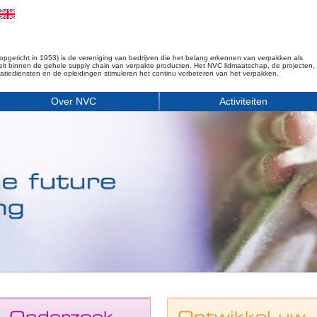
opgericht in 1953) is de vereniging van bedrijven die het belang erkennen van verpakken als
iteit binnen de gehele supply chain van verpakte producten. Het NVC lidmaatschap, de projecten,
matiediensten en de opleidingen stimuleren het continu verbeteren van het verpakken.
Over NVC
Activiteiten