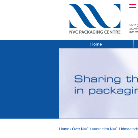
NVC (
activ
infor
Home
Home
/
Over NVC
/
Voordelen NVC Lidmaatsc