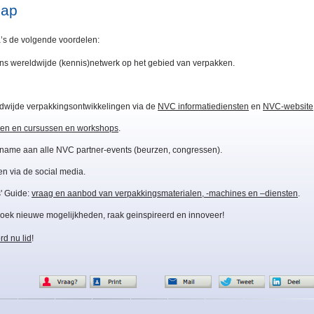
hap
’s de volgende voordelen:
 ons wereldwijde (kennis)netwerk op het gebied van verpakken.
eldwijde verpakkingsontwikkelingen via de
NVC informatiediensten
en
NVC-website
en en cursussen en workshops
.
name aan alle NVC partner-events (beurzen, congressen).
en via de social media.
' Guide:
vraag en aanbod van verpakkingsmaterialen, -machines en –diensten
.
zoek nieuwe mogelijkheden, raak geinspireerd en innoveer!
rd nu lid
!