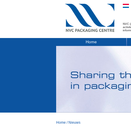
NVC (
activ
infor
Home
Home
/
Nieuws