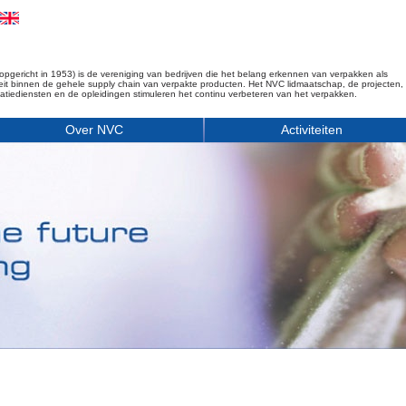
opgericht in 1953) is de vereniging van bedrijven die het belang erkennen van verpakken als
iteit binnen de gehele supply chain van verpakte producten. Het NVC lidmaatschap, de projecten,
matiediensten en de opleidingen stimuleren het continu verbeteren van het verpakken.
Over NVC
Activiteiten