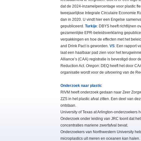
dat de 2024-inzamelpercentage voor plastic fle
tweejaarlijkse Integrale Circulaire Economie R
dan in 2020. U vindt hier een Engelse samenv
gepubliceerd.
Turkije
: DBYS heeft richtlijnen 
gezamenlijke EPR-beleidsverklaring gepublicee
verpakkingen en hoe de effecten met het bele
and Drink Pact is geworden.
VS
: Een rapport 
laat een haalbaar pad zien voor het terugwinne
Alliance’s (CAA) registratie is bevestigd doo
Reduction Act.
Oregon
: DEQ heeft het door C
organisatie wordt voor de uitvoering van de Re
Onderzoek naar plastic
RIVM heeft onderzoek gedaan naar Zeer Zorgwekk
ZZS in het plastic afval zitten. Een deel van 
ontstaan.
University of Texas at Arlington-onderzoekers
Onderzoek onder leiding van JRC toont dat he
concentraties mariene zwerfafval bevat.
Onderzoekers van Northwestern University heb
microplastics uit meren en oceanen kan halen.