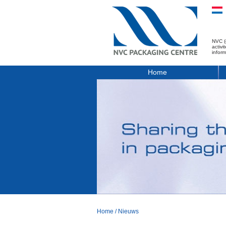
NVC (
activ
infor
Home
Home
/
Nieuws