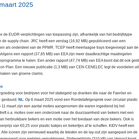
 maart 2025
 de EUDR-verplichtingen van toepassing zijn, afhankelijk van het bedrijfstype
 in de supply chain. JRC heeft een verslag (16,92 MB) gepubliceerd van een
nten als onderdeel van de PPWR. TCEP heeft meerlaagse trays toegevoegd aan de
. Volgens een rapport (37,65 MB) van EEA zijn meer daadkrachtige maatregelen
eprogramma te halen. Een ander rapport (47,74 MB) van EEA toont dat dit ook geld
tion Plan. Een nieuwe publicatie (1,3 MB) van CEN-CENELEC legt de voordelen uit
 maken van groene claims.
en
goeding voor bedrijven voor het statiegeld op dranken die naar de Faeröer en
C gestuurd.
NL
: Op 6 maart 2025 vond een Rondetafelgesprek over circulair plastic
Op 11 maart zijn een aantal moties aangenomen die waren ingediend bij het
treft o.a. moties over een onderzoek naar de duurzaamheid van bekers met een
van herbruikbare bekers en een motie over het toestaan van deze bekers. Ook is
ijs van €0,25 voor plastic bakjes en bekertjes af te schaffen. KIDV heeft een
Alle iconen zijn vernieuwd waarbij de teksten en de lay-out zijn aangepast om de
toegevoegd voor metalen verpakkingen. Statiegelddata (310 kB) van Verpact toont