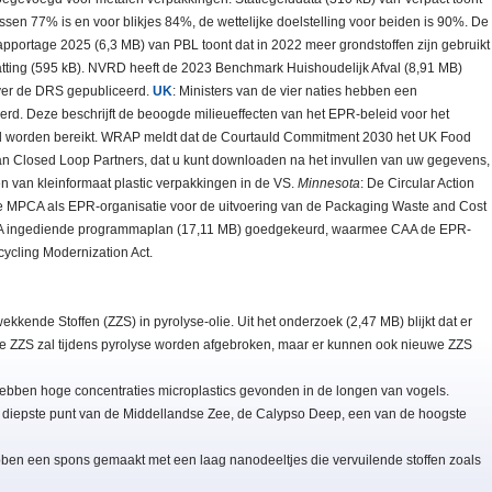
ssen 77% is en voor blikjes 84%, de wettelijke doelstelling voor beiden is 90%. De
apportage 2025 (6,3 MB) van PBL toont dat in 2022 meer grondstoffen zijn gebruikt
atting (595 kB). NVRD heeft de 2023 Benchmark Huishoudelijk Afval (8,91 MB)
over de DRS gepubliceerd.
UK
: Ministers van de vier naties hebben een
rd. Deze beschrijft de beoogde milieueffecten van het EPR-beleid voor het
id worden bereikt. WRAP meldt dat de Courtauld Commitment 2030 het UK Food
van Closed Loop Partners, dat u kunt downloaden na het invullen van uw gegevens,
n van kleinformaat plastic verpakkingen in de VS.
Minnesota
: De Circular Action
r de MPCA als EPR-organisatie voor de uitvoering van de Packaging Waste and Cost
AA ingediende programmaplan (17,11 MB) goedgekeurd, waarmee CAA de EPR-
cycling Modernization Act.
ende Stoffen (ZZS) in pyrolyse-olie. Uit het onderzoek (2,47 MB) blijkt dat er
deze ZZS zal tijdens pyrolyse worden afgebroken, maar er kunnen ook nieuwe ZZS
 hebben hoge concentraties microplastics gevonden in de longen van vogels.
t diepste punt van de Middellandse Zee, de Calypso Deep, een van de hoogste
ben een spons gemaakt met een laag nanodeeltjes die vervuilende stoffen zoals