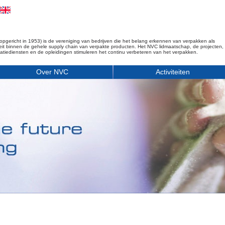
opgericht in 1953) is de vereniging van bedrijven die het belang erkennen van verpakken als
iteit binnen de gehele supply chain van verpakte producten. Het NVC lidmaatschap, de projecten,
matiediensten en de opleidingen stimuleren het continu verbeteren van het verpakken.
Over NVC
Activiteiten