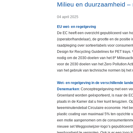
Milieu en duurzaamheid –
04 april 2025
EU wet- en regelgeving
De EC heeft een overzicht gepubliceerd van hoe
(operator/handelaar), de grootte en de positie
raadpleging over sorteerlabels voor consume
Design for Recycling Guidelines for PET trays
e
nodig om de 2030-doelen van het 8
Milieuacti
voor de 2030 doelen van het Zero Pollution Ac
van het gebruik van technische normen bij het
Wet- en regelgeving in de verschillende land
Denemarken
: Conceptregelgeving met een ver
Groenland worden geëxporteerd, is naar de E
plaats in de Kamer dat u hier kunt terugzien. 
tweeminutendebat Circulaire economie. Het be
plastic coating van maximaal 5% ten opzichte 
een motie aangenomen om de consumentenmeerpr
nieuwe set Weggooiwijzer-logo’s gepubliceerd. 
leesbaarheid te vergroten. Ook is er een logo 