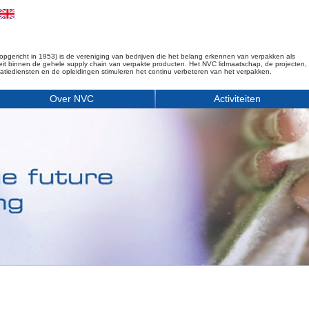
opgericht in 1953) is de vereniging van bedrijven die het belang erkennen van verpakken als
iteit binnen de gehele supply chain van verpakte producten. Het NVC lidmaatschap, de projecten,
matiediensten en de opleidingen stimuleren het continu verbeteren van het verpakken.
Over NVC
Activiteiten