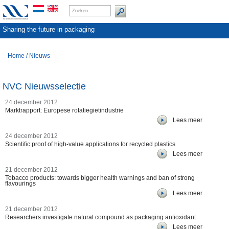
Sharing the future in packaging
Home
/
Nieuws
NVC Nieuwsselectie
24 december 2012
Marktrapport: Europese rotatiegietindustrie
Lees meer
24 december 2012
Scientific proof of high-value applications for recycled plastics
Lees meer
21 december 2012
Tobacco products: towards bigger health warnings and ban of strong
flavourings
Lees meer
21 december 2012
Researchers investigate natural compound as packaging antioxidant
Lees meer