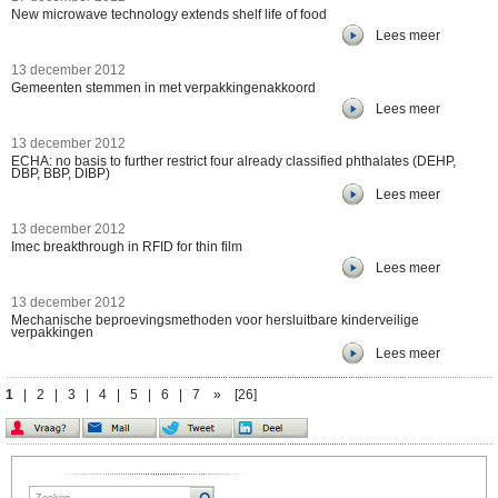
New microwave technology extends shelf life of food
Lees meer
13 december 2012
Gemeenten stemmen in met verpakkingenakkoord
Lees meer
13 december 2012
ECHA: no basis to further restrict four already classified phthalates (DEHP,
DBP, BBP, DIBP)
Lees meer
13 december 2012
Imec breakthrough in RFID for thin film
Lees meer
13 december 2012
Mechanische beproevingsmethoden voor hersluitbare kinderveilige
verpakkingen
Lees meer
1
|
2
|
3
|
4
|
5
|
6
|
7
»
[26]