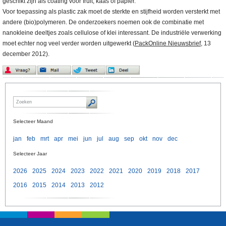
geschikt zijn als coating voor fruit, kaas of papier.
Voor toepassing als plastic zak moet de sterkte en stijfheid worden versterkt met
andere (bio)polymeren. De onderzoekers noemen ook de combinatie met
nanokleine deeltjes zoals cellulose of klei interessant. De industriële verwerking
moet echter nog veel verder worden uitgewerkt (
PackOnline Nieuwsbrief
, 13
december 2012).
Selecteer Maand
jan
feb
mrt
apr
mei
jun
jul
aug
sep
okt
nov
dec
Selecteer Jaar
2026
2025
2024
2023
2022
2021
2020
2019
2018
2017
2016
2015
2014
2013
2012