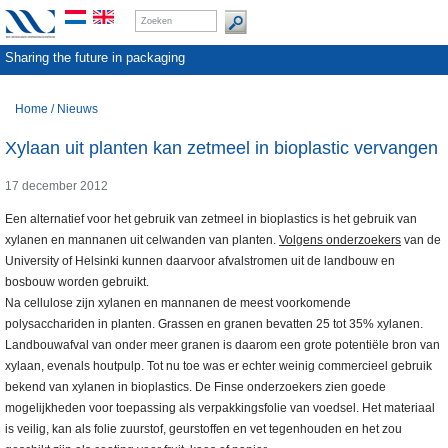
Sharing the future in packaging
Home
/
Nieuws
Xylaan uit planten kan zetmeel in bioplastic vervangen
17 december 2012
Een alternatief voor het gebruik van zetmeel in bioplastics is het gebruik van
xylanen en mannanen uit celwanden van planten.
Volgens onderzoekers
van de
University of Helsinki kunnen daarvoor afvalstromen uit de landbouw en
bosbouw worden gebruikt.
Na cellulose zijn xylanen en mannanen de meest voorkomende
polysacchariden in planten. Grassen en granen bevatten 25 tot 35% xylanen.
Landbouwafval van onder meer granen is daarom een grote potentiële bron van
xylaan, evenals houtpulp. Tot nu toe was er echter weinig commercieel gebruik
bekend van xylanen in bioplastics. De Finse onderzoekers zien goede
mogelijkheden voor toepassing als verpakkingsfolie van voedsel. Het materiaal
is veilig, kan als folie zuurstof, geurstoffen en vet tegenhouden en het zou