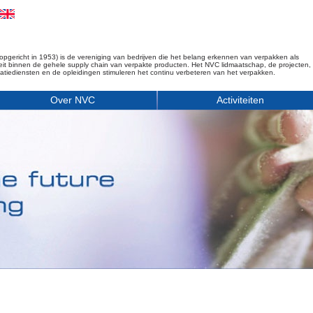
opgericht in 1953) is de vereniging van bedrijven die het belang erkennen van verpakken als
iteit binnen de gehele supply chain van verpakte producten. Het NVC lidmaatschap, de projecten,
matiediensten en de opleidingen stimuleren het continu verbeteren van het verpakken.
Over NVC
Activiteiten