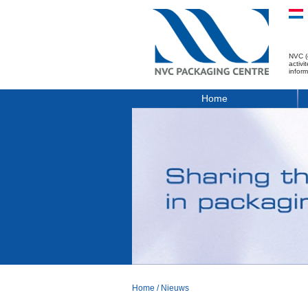
NVC (
activ
infor
Home
Home
/
Nieuws