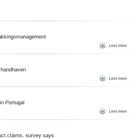
pakkingsmanagement
Lees meer
f handhaven
Lees meer
in Portugal
Lees meer
uct claims, survey says