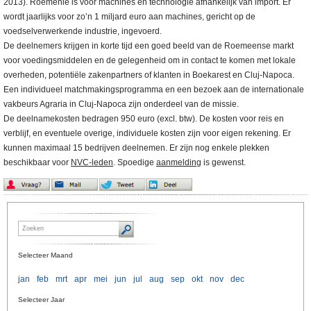
2013). Roemenië is voor machines en technologie afhankelijk van import. Er
wordt jaarlijks voor zo’n 1 miljard euro aan machines, gericht op de
voedselverwerkende industrie, ingevoerd.
De deelnemers krijgen in korte tijd een goed beeld van de Roemeense markt
voor voedingsmiddelen en de gelegenheid om in contact te komen met lokale
overheden, potentiële zakenpartners of klanten in Boekarest en Cluj-Napoca.
Een individueel matchmakingsprogramma en een bezoek aan de internationale
vakbeurs Agraria in Cluj-Napoca zijn onderdeel van de missie.
De deelnamekosten bedragen 950 euro (excl. btw). De kosten voor reis en
verblijf, en eventuele overige, individuele kosten zijn voor eigen rekening. Er
kunnen maximaal 15 bedrijven deelnemen. Er zijn nog enkele plekken
beschikbaar voor
NVC-leden
. Spoedige
aanmelding
is gewenst.
Selecteer Maand
jan
feb
mrt
apr
mei
jun
jul
aug
sep
okt
nov
dec
Selecteer Jaar