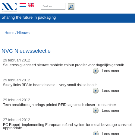
Sharing the future in packaging
Home
/
Nieuws
NVC Nieuwsselectie
29 februari 2012
Saueressig lanceert nieuwe mobiele colour proofer voor dagelijks gebruik
Lees meer
29 februari 2012
Study links BPA to heart disease – very small risk to health
Lees meer
29 februari 2012
Tech breakthrough brings printed RFID tags much closer - researcher
Lees meer
27 februari 2012
EC Report: implementing European refund system for metal beverage cans not
appropriate
Lees meer