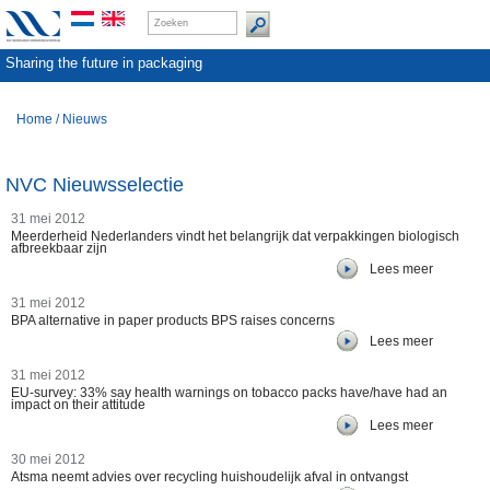
Sharing the future in packaging
Home
/
Nieuws
NVC Nieuwsselectie
31 mei 2012
Meerderheid Nederlanders vindt het belangrijk dat verpakkingen biologisch
afbreekbaar zijn
Lees meer
31 mei 2012
BPA alternative in paper products BPS raises concerns
Lees meer
31 mei 2012
EU-survey: 33% say health warnings on tobacco packs have/have had an
impact on their attitude
Lees meer
30 mei 2012
Atsma neemt advies over recycling huishoudelijk afval in ontvangst