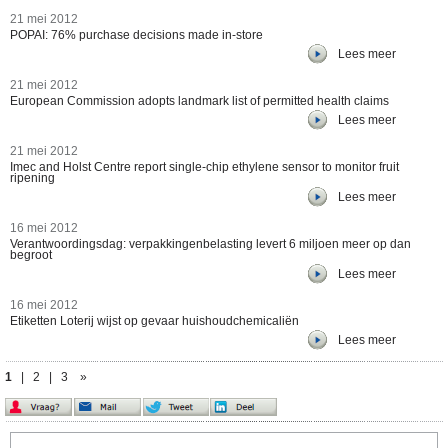
21 mei 2012
POPAI: 76% purchase decisions made in-store
Lees meer
21 mei 2012
European Commission adopts landmark list of permitted health claims
Lees meer
21 mei 2012
Imec and Holst Centre report single-chip ethylene sensor to monitor fruit
ripening
Lees meer
16 mei 2012
Verantwoordingsdag: verpakkingenbelasting levert 6 miljoen meer op dan
begroot
Lees meer
16 mei 2012
Etiketten Loterij wijst op gevaar huishoudchemicaliën
Lees meer
1
|
2
|
3
»