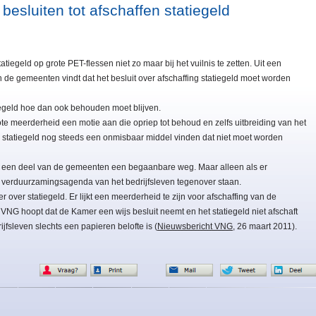
besluiten tot afschaffen statiegeld
geld op grote PET-flessen niet zo maar bij het vuilnis te zetten. Uit een
van de gemeenten vindt dat het besluit over afschaffing statiegeld moet worden
egeld hoe dan ook behouden moet blijven.
e meerderheid een motie aan die opriep tot behoud en zelfs uitbreiding van het
n statiegeld nog steeds een onmisbaar middel vinden dat niet moet worden
oor een deel van de gemeenten een begaanbare weg. Maar alleen als er
e verduurzamingsagenda van het bedrijfsleven tegenover staan.
 over statiegeld. Er lijkt een meerderheid te zijn voor afschaffing van de
 VNG hoopt dat de Kamer een wijs besluit neemt en het statiegeld niet afschaft
fsleven slechts een papieren belofte is (
Nieuwsbericht VNG
, 26 maart 2011).