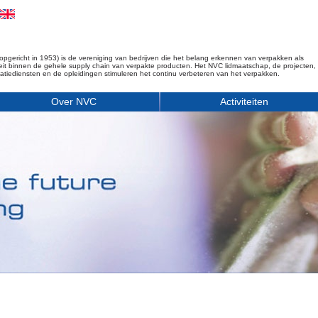
opgericht in 1953) is de vereniging van bedrijven die het belang erkennen van verpakken als
iteit binnen de gehele supply chain van verpakte producten. Het NVC lidmaatschap, de projecten,
matiediensten en de opleidingen stimuleren het continu verbeteren van het verpakken.
Over NVC
Activiteiten