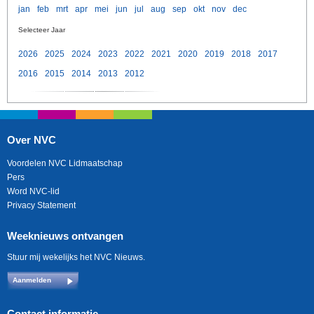
jan
feb
mrt
apr
mei
jun
jul
aug
sep
okt
nov
dec
Selecteer Jaar
2026
2025
2024
2023
2022
2021
2020
2019
2018
2017
2016
2015
2014
2013
2012
Over NVC
Voordelen NVC Lidmaatschap
Pers
Word NVC-lid
Privacy Statement
Weeknieuws ontvangen
Stuur mij wekelijks het NVC Nieuws.
Aanmelden
Contact informatie