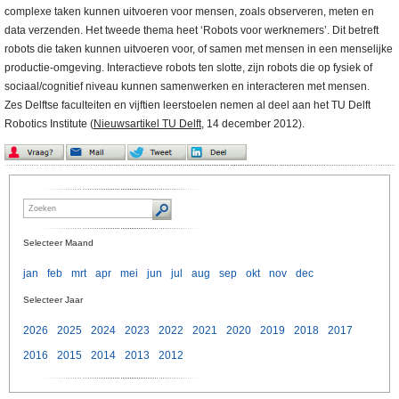
complexe taken kunnen uitvoeren voor mensen, zoals observeren, meten en
data verzenden. Het tweede thema heet ‘Robots voor werknemers’. Dit betreft
robots die taken kunnen uitvoeren voor, of samen met mensen in een menselijke
productie-omgeving. Interactieve robots ten slotte, zijn robots die op fysiek of
sociaal/cognitief niveau kunnen samenwerken en interacteren met mensen.
Zes Delftse faculteiten en vijftien leerstoelen nemen al deel aan het TU Delft
Robotics Institute (
Nieuwsartikel TU Delft
, 14 december 2012).
Selecteer Maand
jan
feb
mrt
apr
mei
jun
jul
aug
sep
okt
nov
dec
Selecteer Jaar
2026
2025
2024
2023
2022
2021
2020
2019
2018
2017
2016
2015
2014
2013
2012