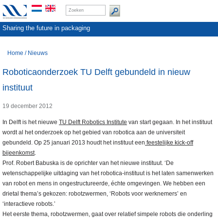
Sharing the future in packaging
Home
/
Nieuws
Roboticaonderzoek TU Delft gebundeld in nieuw
instituut
19 december 2012
In Delft is het nieuwe
TU Delft Robotics Institute
van start gegaan. In het instituut
wordt al het onderzoek op het gebied van robotica aan de universiteit
gebundeld. Op 25 januari 2013 houdt het instituut een
feestelijke kick-off
bijeenkomst
.
Prof. Robert Babuska is de oprichter van het nieuwe instituut. ‘De
wetenschappelijke uitdaging van het robotica-instituut is het laten samenwerken
van robot en mens in ongestructureerde, échte omgevingen. We hebben een
drietal thema’s gekozen: robotzwermen, ‘Robots voor werknemers’ en
‘interactieve robots.’
Het eerste thema, robotzwermen, gaat over relatief simpele robots die onderling