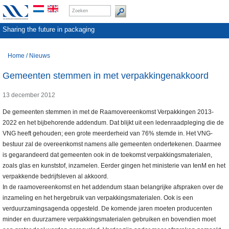
Sharing the future in packaging
Home
/
Nieuws
Gemeenten stemmen in met verpakkingenakkoord
13 december 2012
De gemeenten stemmen in met de Raamovereenkomst Verpakkingen 2013-
2022 en het bijbehorende addendum. Dat blijkt uit een ledenraadpleging die de
VNG heeft gehouden; een grote meerderheid van 76% stemde in. Het VNG-
bestuur zal de overeenkomst namens alle gemeenten ondertekenen. Daarmee
is gegarandeerd dat gemeenten ook in de toekomst verpakkingsmaterialen,
zoals glas en kunststof, inzamelen. Eerder gingen het ministerie van IenM en het
verpakkende bedrijfsleven al akkoord.
In de raamovereenkomst en het addendum staan belangrijke afspraken over de
inzameling en het hergebruik van verpakkingsmaterialen. Ook is een
verduurzamingsagenda opgesteld. De komende jaren moeten producenten
minder en duurzamere verpakkingsmaterialen gebruiken en bovendien moet