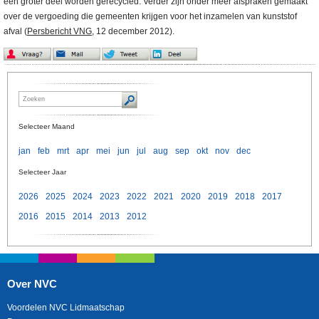
een groter deel worden gerecycled. Verder zijn onder meer afspraken gemaakt
over de vergoeding die gemeenten krijgen voor het inzamelen van kunststof
afval (
Persbericht VNG
, 12 december 2012).
Selecteer Maand
jan
feb
mrt
apr
mei
jun
jul
aug
sep
okt
nov
dec
Selecteer Jaar
2026
2025
2024
2023
2022
2021
2020
2019
2018
2017
2016
2015
2014
2013
2012
Over NVC
Voordelen NVC Lidmaatschap