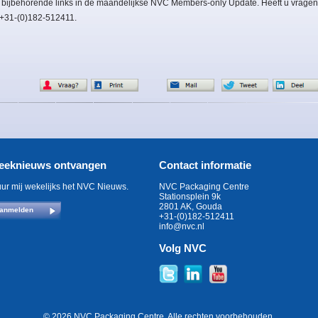
 bijbehorende links in de maandelijkse NVC Members-only Update. Heeft u vragen
: +31-(0)182-512411.
eeknieuws ontvangen
Contact informatie
uur mij wekelijks het NVC Nieuws.
NVC Packaging Centre
Stationsplein 9k
2801 AK, Gouda
anmelden
+31-(0)182-512411
info@nvc.nl
Volg NVC
© 2026 NVC Packaging Centre. Alle rechten voorbehouden.