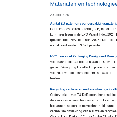
Materialen en technologiee
29 april 2025
Aantal EU-patenten voor verpakkingsmateriaa
Het Europees Octrooibureau (EOB) meldt dat h
kunt meer lezen in de EPO Patent Index 2024. 
(gezocht door NVC op 4 april 2025). Dit is ee
en dat resulteerde in 3.091 patenten.
NVC Leerstoel Packaging Design and Manag
Voor haar doctoraal-opdracht aan de Universite
getiteld ‘Analyzing the effect of post-consumer 
Voorzitter van de examencommissie was prof.
bekleedt.
Recycling verbeteren met kunstmatige intelli
Onderzoekers van TU Delft gebruiken machine 
datasets van eigenschappen en structuren van 
hoe aanpassingen de recyclebaarheid kunnen v
versnelt de ontdekking van nieuwe en recyclee
Closed Loop Partners' Center for the Circular