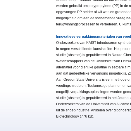
werden gebruikt om polypropyleen (PP) in de r
opgevangen PP helder of wit was en grotende
mogelijkheid om aan de toenemende vraag naar
terugwinningsprocessen te verbeteren. U kunt 
Innovatieve verpakkingsmaterialen van voeds
Onderzoekers van KAIST introduceren synthet
in negen verschillende kunststoffen. Het proces
studie (abstract) is gepubliceerd in Nature Che
Wetenschappers van de Universiteit van Ottawa
alternatief voor dierlijke gelatine in eetbare fi
aan dat gedeeltelijke vervanging mogelijk is. Z
Aan Oregon State University is een methode on
voedingsmiddelen. Toekomstige plannen omvatt
mogelijk verpakkingsoplossingen worden gemaa
studie (abstract) is gepubliceerd in het Journal
Onderzoekers van de Universiteit van Alicante 
uit de snoepindustrie. Artikelen over dit onde
Biotechnology (776 kB).