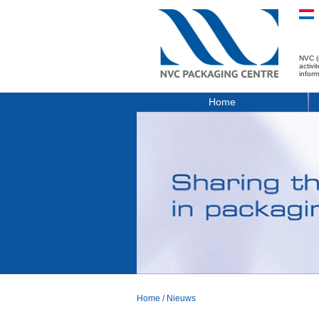
NVC (
activ
infor
Home
Home
/
Nieuws