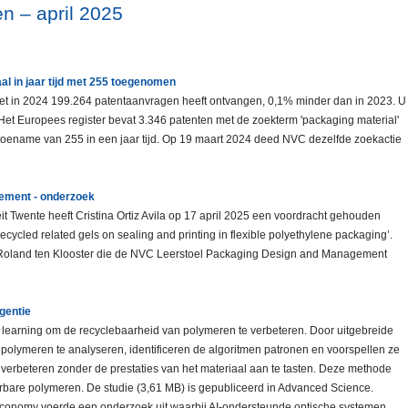
n – april 2025
l in jaar tijd met 255 toegenomen
et in 2024 199.264 patentaanvragen heeft ontvangen, 0,1% minder dan in 2023. U
Het Europees register bevat 3.346 patenten met de zoekterm 'packaging material'
n toename van 255 in een jaar tijd. Op 19 maart 2024 deed NVC dezelfde zoekactie
ement - onderzoek
it Twente heeft Cristina Ortiz Avila op 17 april 2025 een voordracht gehouden
recycled related gels on sealing and printing in flexible polyethylene packaging’.
 Roland ten Klooster die de NVC Leerstoel Packaging Design and Management
gentie
learning om de recyclebaarheid van polymeren te verbeteren. Door uitgebreide
polymeren te analyseren, identificeren de algoritmen patronen en voorspellen ze
erbeteren zonder de prestaties van het materiaal aan te tasten. Deze methode
rbare polymeren. De studie (3,61 MB) is gepubliceerd in Advanced Science.
 Economy voerde een onderzoek uit waarbij AI-ondersteunde optische systemen