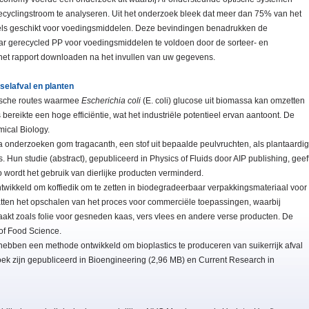
ecyclingstroom te analyseren. Uit het onderzoek bleek dat meer dan 75% van het
els geschikt voor voedingsmiddelen. Deze bevindingen benadrukken de
 gerecycled PP voor voedingsmiddelen te voldoen door de sorteer- en
het rapport downloaden na het invullen van uw gegevens.
elafval en planten
ische routes waarmee
Escherichia coli
(E. coli) glucose uit biomassa kan omzetten
 bereikte een hoge efficiëntie, wat het industriële potentieel ervan aantoont. De
mical Biology.
 onderzoeken gom tragacanth, een stof uit bepaalde peulvruchten, als plantaardig
lms. Hun studie (abstract), gepubliceerd in Physics of Fluids door AIP publishing, geef
o wordt het gebruik van dierlijke producten verminderd.
twikkeld om koffiedik om te zetten in biodegradeerbaar verpakkingsmateriaal voor
en het opschalen van het proces voor commerciële toepassingen, waarbij
kt zoals folie voor gesneden kaas, vers vlees en andere verse producten. De
 of Food Science.
hebben een methode ontwikkeld om bioplastics te produceren van suikerrijk afval
rzoek zijn gepubliceerd in Bioengineering (2,96 MB) en Current Research in