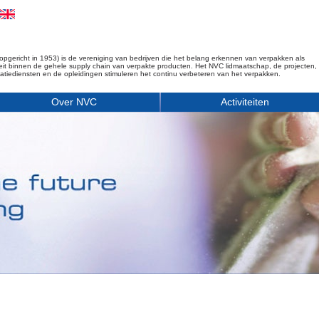
opgericht in 1953) is de vereniging van bedrijven die het belang erkennen van verpakken als
iteit binnen de gehele supply chain van verpakte producten. Het NVC lidmaatschap, de projecten,
matiediensten en de opleidingen stimuleren het continu verbeteren van het verpakken.
Over NVC
Activiteiten