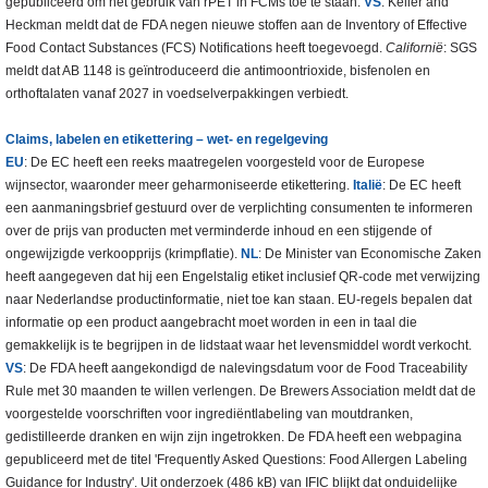
gepubliceerd om het gebruik van rPET in FCMs toe te staan.
VS
: Keller and
Heckman meldt dat de FDA negen nieuwe stoffen aan de Inventory of Effective
Food Contact Substances (FCS) Notifications heeft toegevoegd.
Californië
: SGS
meldt dat AB 1148 is geïntroduceerd die antimoontrioxide, bisfenolen en
orthoftalaten vanaf 2027 in voedselverpakkingen verbiedt.
Claims, labelen en etikettering – wet- en regelgeving
EU
: De EC heeft een reeks maatregelen voorgesteld voor de Europese
wijnsector, waaronder meer geharmoniseerde etikettering.
Italië
: De EC heeft
een aanmaningsbrief gestuurd over de verplichting consumenten te informeren
over de prijs van producten met verminderde inhoud en een stijgende of
ongewijzigde verkoopprijs (krimpflatie).
NL
: De Minister van Economische Zaken
heeft aangegeven dat hij een Engelstalig etiket inclusief QR-code met verwijzing
naar Nederlandse productinformatie, niet toe kan staan. EU-regels bepalen dat
informatie op een product aangebracht moet worden in een in taal die
gemakkelijk is te begrijpen in de lidstaat waar het levensmiddel wordt verkocht.
VS
: De FDA heeft aangekondigd de nalevingsdatum voor de Food Traceability
Rule met 30 maanden te willen verlengen. De Brewers Association meldt dat de
voorgestelde voorschriften voor ingrediëntlabeling van moutdranken,
gedistilleerde dranken en wijn zijn ingetrokken. De FDA heeft een webpagina
gepubliceerd met de titel 'Frequently Asked Questions: Food Allergen Labeling
Guidance for Industry'. Uit onderzoek (486 kB) van IFIC blijkt dat onduidelijke