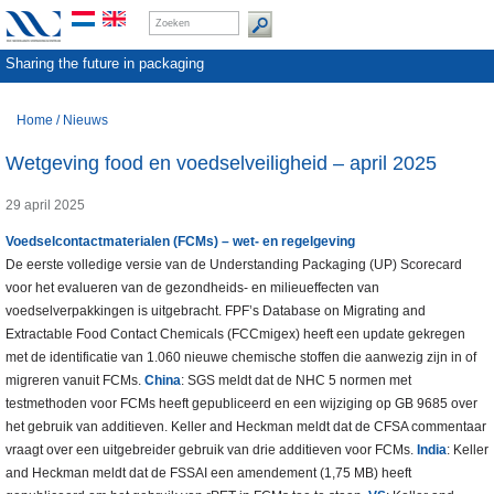
Sharing the future in packaging
Home
/
Nieuws
Wetgeving food en voedselveiligheid – april 2025
29 april 2025
Voedselcontactmaterialen (FCMs) – wet- en regelgeving
De eerste volledige versie van de Understanding Packaging (UP) Scorecard
voor het evalueren van de gezondheids- en milieueffecten van
voedselverpakkingen is uitgebracht. FPF’s Database on Migrating and
Extractable Food Contact Chemicals (FCCmigex) heeft een update gekregen
met de identificatie van 1.060 nieuwe chemische stoffen die aanwezig zijn in of
migreren vanuit FCMs.
China
: SGS meldt dat de NHC 5 normen met
testmethoden voor FCMs heeft gepubliceerd en een wijziging op GB 9685 over
het gebruik van additieven. Keller and Heckman meldt dat de CFSA commentaar
vraagt over een uitgebreider gebruik van drie additieven voor FCMs.
India
: Keller
and Heckman meldt dat de FSSAI een amendement (1,75 MB) heeft