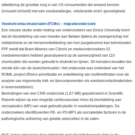
etikettering de grootste zorg is van VS-consumenten die iemand kennen
(inclusief zichzelf) met een voedselallergie, -intolerantie en/of -gevoeligheid.
Voedselcontactmaterialen (FCMs) – migratieonderzoek
Een nieuwe studie onder leiding van onderzoekers van Emory University toont
dat de blootstelling van een moeder aan ftalaten tijdens de zwangerschap het
metabolisme en de hersenontwikkeling van hun pasgeborene kan beïnvloeden.
FPF meldt dat Bram Miserez van Ciboris en medeonderzoekers 52
voedselmonsters hebben geanalyseerd op de aanwezigheid van 110
chemicaliën die worden gebruikt in drukinkt en lijmen. 39 monsters bevatten ten
minste één van de doelchemicaliën. Het onderzoek was onderdeel van het
ROMIL-project (Risico-prioritisatie en ontwikkeling van multimethoden voor de
analyse van migrerende inkt- en lijmcomponenten via voedselcontactmaterialen
in levensmiddelen).
Bevindingen van een CNR-onderzoek (1,87 MB) gepubliceerd in Scientific
Reports wijzen op een mogelijk cardiovasculair risico bij blootstelling aan
microplastics (MP) van vaak gebruikt plastic in voedselverpakkingen. De
onderzoekers identificeerden PE- en PS-MP's als oorzakelijke factoren in de
pathologische activering van gladde spiercellen in de vaten.