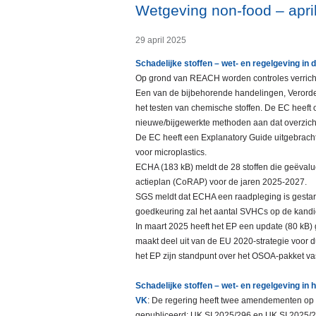
Wetgeving non-food – apri
29 april 2025
Schadelijke stoffen – wet- en regelgeving in 
Op grond van REACH worden controles verricht 
Een van de bijbehorende handelingen, Verorde
het testen van chemische stoffen. De EC heeft
nieuwe/bijgewerkte methoden aan dat overzich
De EC heeft een Explanatory Guide uitgebrac
voor microplastics.
ECHA (183 kB) meldt de 28 stoffen die geëval
actieplan (CoRAP) voor de jaren 2025-2027.
SGS meldt dat ECHA een raadpleging is gestart
goedkeuring zal het aantal SVHCs op de kandi
In maart 2025 heeft het EP een update (80 kB)
maakt deel uit van de EU 2020-strategie voor d
het EP zijn standpunt over het OSOA-pakket va
Schadelijke stoffen – wet- en regelgeving in 
VK
: De regering heeft twee amendementen op d
gepubliceerd: UK SI 2025/296 en UK SI 2025/2