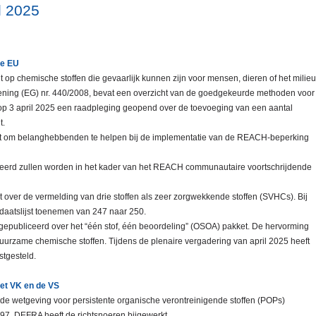
l 2025
de EU
op chemische stoffen die gevaarlijk kunnen zijn voor mensen, dieren of het milieu
ning (EG) nr. 440/2008, bevat een overzicht van de goedgekeurde methoden voor
 op 3 april 2025 een raadpleging geopend over de toevoeging van een aantal
t.
ht om belanghebbenden te helpen bij de implementatie van de REACH-beperking
ueerd zullen worden in het kader van het REACH communautaire voortschrijdende
 over de vermelding van drie stoffen als zeer zorgwekkende stoffen (SVHCs). Bij
daatslijst toenemen van 247 naar 250.
 gepubliceerd over het “één stof, één beoordeling” (OSOA) pakket. De hervorming
uurzame chemische stoffen. Tijdens de plenaire vergadering van april 2025 heeft
stgesteld.
het VK en de VS
e wetgeving voor persistente organische verontreinigende stoffen (POPs)
97. DEFRA heeft de richtsnoeren bijgewerkt.