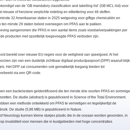
ondigd van de ‘GB mandatory classification and labelling list’ (GB MCL-list) voor
 nieuwe of herziene verplichte indeling en etikettering voor 46 stoffen.
n minste 32 Amerikaanse staten in 2025 wetgeving voor giftige chemicaliën en
len ten minste 29 staten beleid overwegen om PFAS aan te pakken.
lgeving aangenomen die PFAS in een aantal items zoals voedselverpakkingen per
telde producten met opzettelijk toegevoegde PFAS verboden zijn.
d bereikt over nieuwe EU-regels voor de veiligheid van speelgoed. Al het
rzien zijn van een duidelijk zichtbaar digitaal productpaspoort (DPP) waaruit blijk
egels. Het DPP zal consumenten ook gemakkelijk toegang bieden tot
oorbeeld via een QR-code.
ben een bacteriestam geïdentificeerd die ten minste drie soorten PFAS en sommige
zetten. De studie (abstract) is gepubliceerd in Science of the Total Environment.
ebben een methode ontwikkeld om PFAS te vernietigen en tegelijkertijd de
ruik. De studie (5,86 MB) is gepubliceerd in Nature.
 Neurology kunnen kleine stukjes plastic die in de oceaan worden gevonden, in
op invaliditeit voor mensen die in kustgebieden met hoge concentraties