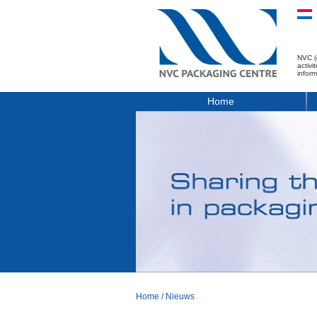
NVC (
activ
infor
Home
Home
/
Nieuws