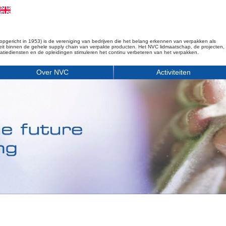
opgericht in 1953) is de vereniging van bedrijven die het belang erkennen van verpakken als
iteit binnen de gehele supply chain van verpakte producten. Het NVC lidmaatschap, de projecten,
matiediensten en de opleidingen stimuleren het continu verbeteren van het verpakken.
Over NVC
Activiteiten