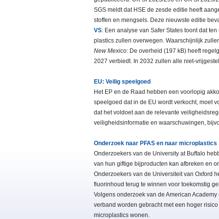
SGS meldt dat HSE de zesde editie heeft aangek
stoffen en mengsels. Deze nieuwste editie bevat
VS
: Een analyse van Safer States toont dat te
plastics zullen overwegen. Waarschijnlijk zul
New Mexico
: De overheid (197 kB) heeft rege
2027 verbiedt. In 2032 zullen alle niet-vrijges
EU: Veilig speelgoed
Het EP en de Raad hebben een voorlopig akkoor
speelgoed dat in de EU wordt verkocht, moet voo
dat het voldoet aan de relevante veiligheidsr
veiligheidsinformatie en waarschuwingen, bijv
Onderzoek naar PFAS en naar microplastics
Onderzoekers van de University at Buffalo heb
van hun giftige bijproducten kan afbreken en om
Onderzoekers van de Universiteit van Oxford h
fluorinhoud terug te winnen voor toekomstig geb
Volgens onderzoek van de American Academy of
verband worden gebracht met een hoger risico 
microplastics wonen.