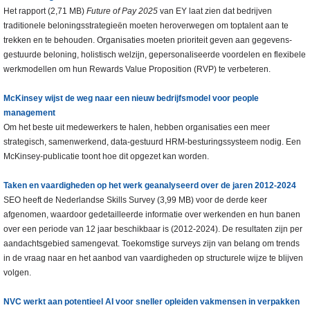
Het rapport (2,71 MB)
Future of Pay 2025
van EY laat zien dat bedrijven
traditionele beloningsstrategieën moeten heroverwegen om toptalent aan te
trekken en te behouden. Organisaties moeten prioriteit geven aan gegevens-
gestuurde beloning, holistisch welzijn, gepersonaliseerde voordelen en flexibele
werkmodellen om hun Rewards Value Proposition (RVP) te verbeteren.
McKinsey wijst de weg naar een nieuw bedrijfsmodel voor people
management
Om het beste uit medewerkers te halen, hebben organisaties een meer
strategisch, samenwerkend, data-gestuurd HRM-besturingssysteem nodig. Een
McKinsey-publicatie toont hoe dit opgezet kan worden.
Taken en vaardigheden op het werk geanalyseerd over de jaren 2012-2024
SEO heeft de Nederlandse Skills Survey (3,99 MB) voor de derde keer
afgenomen, waardoor gedetailleerde informatie over werkenden en hun banen
over een periode van 12 jaar beschikbaar is (2012-2024). De resultaten zijn per
aandachtsgebied samengevat. Toekomstige surveys zijn van belang om trends
in de vraag naar en het aanbod van vaardigheden op structurele wijze te blijven
volgen.
NVC werkt aan potentieel AI voor sneller opleiden vakmensen in verpakken