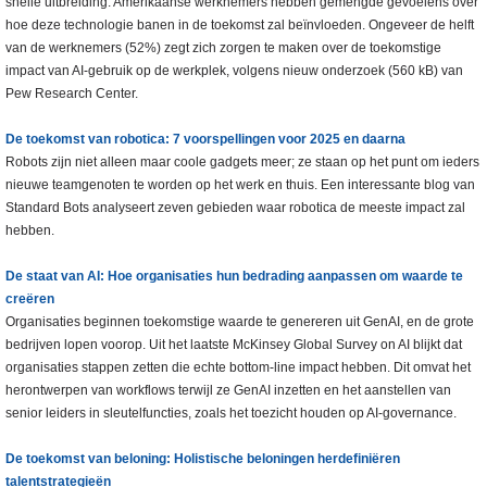
snelle uitbreiding. Amerikaanse werknemers hebben gemengde gevoelens over
hoe deze technologie banen in de toekomst zal beïnvloeden. Ongeveer de helft
van de werknemers (52%) zegt zich zorgen te maken over de toekomstige
impact van AI-gebruik op de werkplek, volgens nieuw onderzoek (560 kB) van
Pew Research Center.
De toekomst van robotica: 7 voorspellingen voor 2025 en daarna
Robots zijn niet alleen maar coole gadgets meer; ze staan op het punt om ieders
nieuwe teamgenoten te worden op het werk en thuis. Een interessante blog van
Standard Bots analyseert zeven gebieden waar robotica de meeste impact zal
hebben.
De staat van AI: Hoe organisaties hun bedrading aanpassen om waarde te
creëren
Organisaties beginnen toekomstige waarde te genereren uit GenAI, en de grote
bedrijven lopen voorop. Uit het laatste McKinsey Global Survey on AI blijkt dat
organisaties stappen zetten die echte bottom-line impact hebben. Dit omvat het
herontwerpen van workflows terwijl ze GenAI inzetten en het aanstellen van
senior leiders in sleutelfuncties, zoals het toezicht houden op AI-governance.
De toekomst van beloning: Holistische beloningen herdefiniëren
talentstrategieën