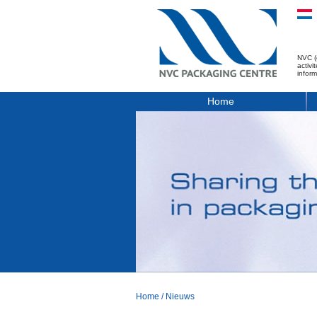
NVC (
activ
infor
Home
Home
/
Nieuws