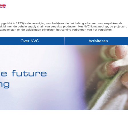
opgericht in 1953) is de vereniging van bedrijven die het belang erkennen van verpakken als
iteit binnen de gehele supply chain van verpakte producten. Het NVC lidmaatschap, de projecten,
matiediensten en de opleidingen stimuleren het continu verbeteren van het verpakken.
Over NVC
Activiteiten