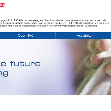
opgericht in 1953) is de vereniging van bedrijven die het belang erkennen van verpakken als
iteit binnen de gehele supply chain van verpakte producten. Het NVC lidmaatschap, de projecten,
matiediensten en de opleidingen stimuleren het continu verbeteren van het verpakken.
Over NVC
Activiteiten