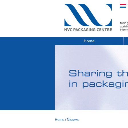
NVC (
activ
infor
Home
Home
/
Nieuws