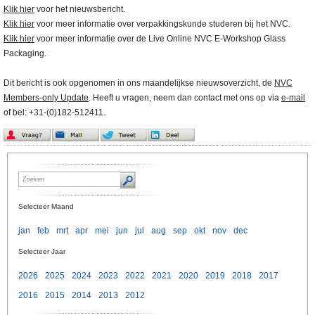
Klik hier
voor het nieuwsbericht.
Klik hier
voor meer informatie over verpakkingskunde studeren bij het NVC.
Klik hier
voor meer informatie over de Live Online NVC E-Workshop Glass
Packaging.
Dit bericht is ook opgenomen in ons maandelijkse nieuwsoverzicht, de
NVC
Members-only Update
. Heeft u vragen, neem dan contact met ons op via
e-mail
of bel: +31-(0)182-512411.
Selecteer Maand
jan
feb
mrt
apr
mei
jun
jul
aug
sep
okt
nov
dec
Selecteer Jaar
2026
2025
2024
2023
2022
2021
2020
2019
2018
2017
2016
2015
2014
2013
2012