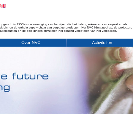
opgericht in 1953) is de vereniging van bedrijven die het belang erkennen van verpakken als
iteit binnen de gehele supply chain van verpakte producten. Het NVC lidmaatschap, de projecten,
matiediensten en de opleidingen stimuleren het continu verbeteren van het verpakken.
Over NVC
Activiteiten