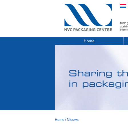
NVC (
activ
infor
Home
Home
/
Nieuws