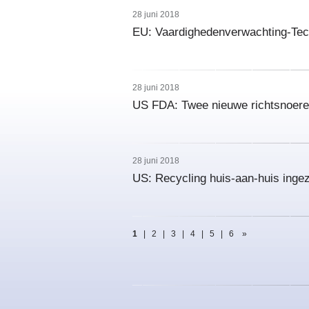
28 juni 2018
EU: Vaardighedenverwachting-Tech
28 juni 2018
US FDA: Twee nieuwe richtsnoere
28 juni 2018
US: Recycling huis-aan-huis inge
1
|
2
|
3
|
4
|
5
|
6
»