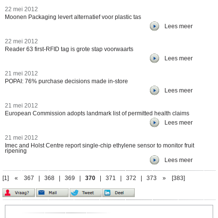
22 mei 2012
Moonen Packaging levert alternatief voor plastic tas
Lees meer
22 mei 2012
Reader 63 first-RFID tag is grote stap voorwaarts
Lees meer
21 mei 2012
POPAI: 76% purchase decisions made in-store
Lees meer
21 mei 2012
European Commission adopts landmark list of permitted health claims
Lees meer
21 mei 2012
Imec and Holst Centre report single-chip ethylene sensor to monitor fruit
ripening
Lees meer
[1]
«
367
|
368
|
369
|
370
|
371
|
372
|
373
»
[383]