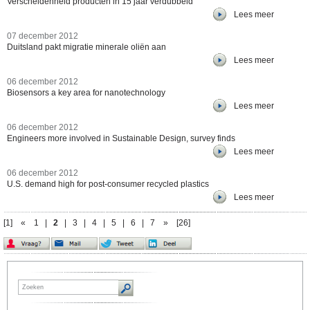
Verscheidenheid producten in 15 jaar verdubbeld
Lees meer
07 december 2012
Duitsland pakt migratie minerale oliën aan
Lees meer
06 december 2012
Biosensors a key area for nanotechnology
Lees meer
06 december 2012
Engineers more involved in Sustainable Design, survey finds
Lees meer
06 december 2012
U.S. demand high for post-consumer recycled plastics
Lees meer
[1]
«
1
|
2
|
3
|
4
|
5
|
6
|
7
»
[26]