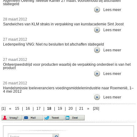
Algemeen Overleg Tweede Kamer 27 maart: voorbehoud bij afschaffen
statiegeld
Lees meer
28 maart 2012
Sandwiches van KLM straks in verpakking van kunstacademie Sint Joost
Lees meer
27 maart 2012
Ledenpeiling VNG: Niet nu besluiten tot afschaffen statiegeld
Lees meer
27 maart 2012
Ontwerpwedstrijd voor producten waarbij de verpakking onderdeel is van het
product
Lees meer
26 maart 2012
Handelsmissie toeleveranciers voedingsmiddelenindustrie naar Roemenië, 1–
4 mei 2012
Lees meer
[1]
«
15
|
16
|
17
|
18
|
19
|
20
|
21
»
[26]