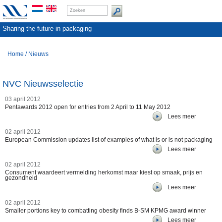
Sharing the future in packaging
Home
/
Nieuws
NVC Nieuwsselectie
03 april 2012
Pentawards 2012 open for entries from 2 April to 11 May 2012
Lees meer
02 april 2012
European Commission updates list of examples of what is or is not packaging
Lees meer
02 april 2012
Consument waardeert vermelding herkomst maar kiest op smaak, prijs en
gezondheid
Lees meer
02 april 2012
Smaller portions key to combatting obesity finds B-SM KPMG award winner
Lees meer