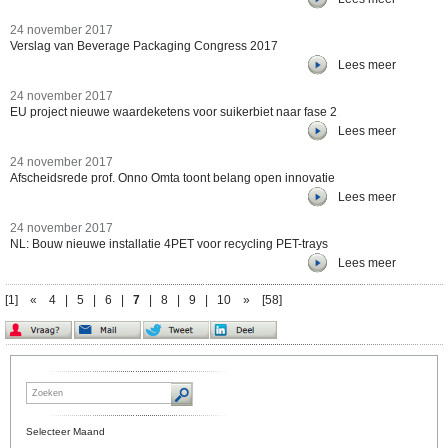
24 november 2017
Verslag van Beverage Packaging Congress 2017
Lees meer
24 november 2017
EU project nieuwe waardeketens voor suikerbiet naar fase 2
Lees meer
24 november 2017
Afscheidsrede prof. Onno Omta toont belang open innovatie
Lees meer
24 november 2017
NL: Bouw nieuwe installatie 4PET voor recycling PET-trays
Lees meer
[1]
«
4
|
5
|
6
|
7
|
8
|
9
|
10
»
[58]
Selecteer Maand