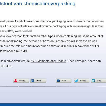
tstoot van chemicaliënverpakking
 development trend of hazardous chemical packaging towards low carbon economy
ives. Four types of relatively small volume packaging with volume/weight less than
ners (IBCs) were studied.
ave a lower carbon footprint than other types when containing the same amount of
ernational trading, the demand of hazardous chemicals will increase as well.
ly reduce the relative amount of carbon emission (Preprints, 6 november 2017).
 downloaden (462 kB).
kse nieuwsoverzicht, de
NVC Members-only Update
. Heeft u vragen, neem dan
2-512411.