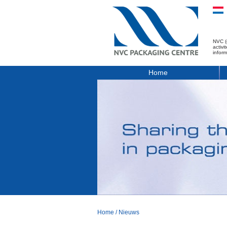
NVC (
activ
infor
Home
Home
/
Nieuws