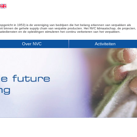
opgericht in 1953) is de vereniging van bedrijven die het belang erkennen van verpakken als
iteit binnen de gehele supply chain van verpakte producten. Het NVC lidmaatschap, de projecten,
matiediensten en de opleidingen stimuleren het continu verbeteren van het verpakken.
Over NVC
Activiteiten