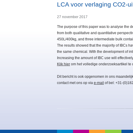
LCA voor verlaging CO2-ui
27 november 2017
The purpose of this paper was to analyse the
from both qualitative and quantitative perspect
450L/400kg, and three intermediate bulk contai
The results showed that the majority of IBCs h
the same chemical. With the development of int
Increasing the amount of IBC use will effective
Klik hier
om het volledige onderzoeksartikel te
Dit bericht is ook opgenomen in ons maandelij
contact met ons op via
e-mail
of bel: +31-(0)18