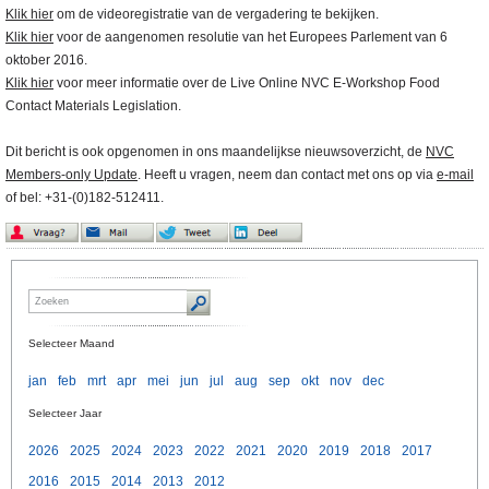
Klik hier
om de videoregistratie van de vergadering te bekijken.
Klik hier
voor de aangenomen resolutie van het Europees Parlement van 6
oktober 2016.
Klik hier
voor meer informatie over de Live Online NVC E-Workshop Food
Contact Materials Legislation.
Dit bericht is ook opgenomen in ons maandelijkse nieuwsoverzicht, de
NVC
Members-only Update
. Heeft u vragen, neem dan contact met ons op via
e-mail
of bel: +31-(0)182-512411.
Selecteer Maand
jan
feb
mrt
apr
mei
jun
jul
aug
sep
okt
nov
dec
Selecteer Jaar
2026
2025
2024
2023
2022
2021
2020
2019
2018
2017
2016
2015
2014
2013
2012