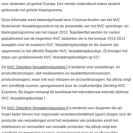
voor studenten uit geheel Europa. Een mentor ondersteunt iedere student
gedurende het gehele lesprogramma.
Deze informatie werd bekendgemaakt door Charissa Koolen van het NVC
Nederlands Verpakkingscentrum bij de presentatie van het NVC opleidings- en
trainingsprogramma van het najaar 2013. Tegelijkertijd werden de namen
gepubliceerd van de negentien NVC studenten die in het leerjaar 2012-2013
slaagden voor de examens NVC Verpakkingskundige en die daarom zijn
opgenomen in het officiële Register NVC Verpakkingskundige. Zij brengen het
totaal aan gediplomeerde NVC Verpakkingskundigen op 537.
De
NVC Opleiding Verpakkingskundige I
is bestemd voor verpakkings- en
producttechnologen, r&d-medewerkers en kwaliteitsfunctionarissen,
productmanagers, maar ook voor inkopers en accountmanagers. Na afloop volgt
een schriftelijk examen, georganiseerd door de onafhankelijke Stichting NVC
Examens. Bij slagen ontvangt de kandidaat het internationaal erkende diploma
NVC Verpakkingskundige I.
De
NVC Opleiding Verpakkingskundige II
is bestemd voor diegenen die als
hoger kader binnen hun organisatie verantwoordelijkheid (gaan) dragen voor de
productie van verpakkingen en/of het verpakken van producten en/of het
distribueren en vermarkten van verpakte producten. Na afloop volgt een