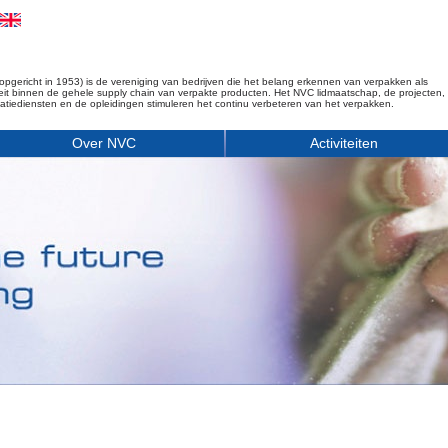
opgericht in 1953) is de vereniging van bedrijven die het belang erkennen van verpakken als
iteit binnen de gehele supply chain van verpakte producten. Het NVC lidmaatschap, de projecten,
matiediensten en de opleidingen stimuleren het continu verbeteren van het verpakken.
Over NVC
Activiteiten