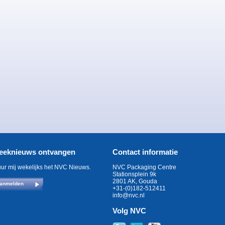
eeknieuws ontvangen
Contact informatie
uur mij wekelijks het NVC Nieuws.
NVC Packaging Centre
Stationsplein 9k
2801 AK, Gouda
anmelden
+31-(0)182-512411
info@nvc.nl
Volg NVC