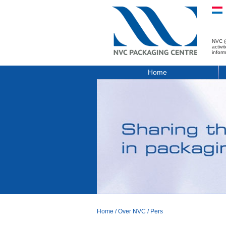
NVC (
activ
infor
Home
Home
/
Over NVC
/
Pers