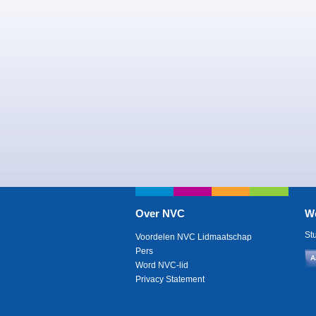
Over NVC
W
St
Voordelen NVC Lidmaatschap
Pers
A
Word NVC-lid
Privacy Statement