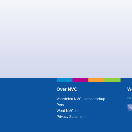
Over NVC
W
St
Voordelen NVC Lidmaatschap
Pers
A
Word NVC-lid
Privacy Statement