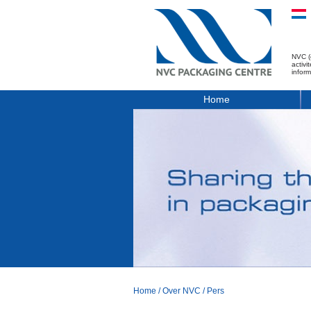
NVC (
activ
infor
Home
Home
/
Over NVC
/
Pers