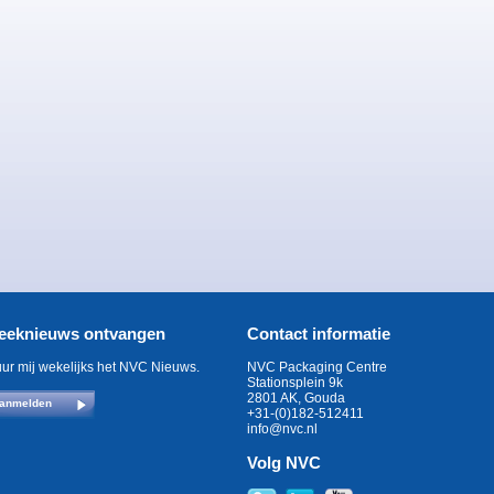
eeknieuws ontvangen
Contact informatie
uur mij wekelijks het NVC Nieuws.
NVC Packaging Centre
Stationsplein 9k
2801 AK, Gouda
anmelden
+31-(0)182-512411
info@nvc.nl
Volg NVC