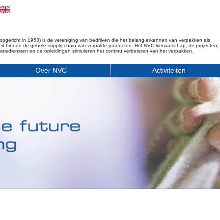
opgericht in 1953) is de vereniging van bedrijven die het belang erkennen van verpakken als
iteit binnen de gehele supply chain van verpakte producten. Het NVC lidmaatschap, de projecten,
matiediensten en de opleidingen stimuleren het continu verbeteren van het verpakken.
Over NVC
Activiteiten