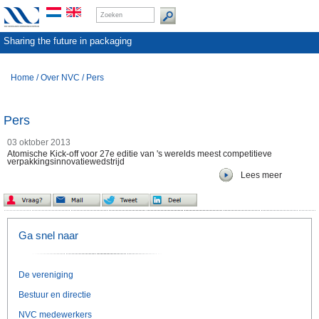
Sharing the future in packaging
Home
/
Over NVC
/
Pers
Pers
03 oktober 2013
Atomische Kick-off voor 27e editie van 's werelds meest competitieve
verpakkingsinnovatiewedstrijd
Lees meer
Ga snel naar
De vereniging
Bestuur en directie
NVC medewerkers