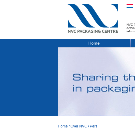
NVC (
activ
infor
Home
Home
/
Over NVC
/
Pers