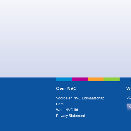
Over NVC
W
St
Voordelen NVC Lidmaatschap
Pers
A
Word NVC-lid
Privacy Statement