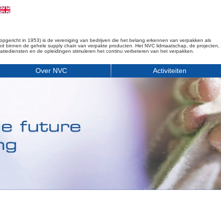
opgericht in 1953) is de vereniging van bedrijven die het belang erkennen van verpakken als
iteit binnen de gehele supply chain van verpakte producten. Het NVC lidmaatschap, de projecten,
matiediensten en de opleidingen stimuleren het continu verbeteren van het verpakken.
Over NVC
Activiteiten