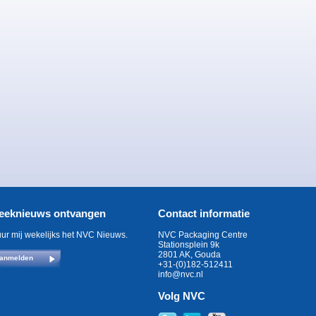
eeknieuws ontvangen
Contact informatie
uur mij wekelijks het NVC Nieuws.
NVC Packaging Centre
Stationsplein 9k
2801 AK, Gouda
anmelden
+31-(0)182-512411
info@nvc.nl
Volg NVC