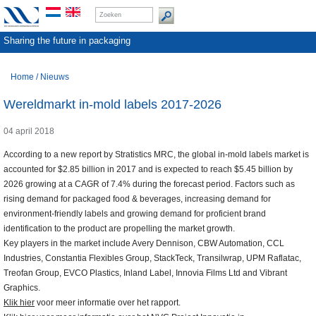
Sharing the future in packaging
Home
/
Nieuws
Wereldmarkt in-mold labels 2017-2026
04 april 2018
According to a new report by Stratistics MRC, the global in-mold labels market is
accounted for $2.85 billion in 2017 and is expected to reach $5.45 billion by
2026 growing at a CAGR of 7.4% during the forecast period. Factors such as
rising demand for packaged food & beverages, increasing demand for
environment-friendly labels and growing demand for proficient brand
identification to the product are propelling the market growth.
Key players in the market include Avery Dennison, CBW Automation, CCL
Industries, Constantia Flexibles Group, StackTeck, Transilwrap, UPM Raflatac,
Treofan Group, EVCO Plastics, Inland Label, Innovia Films Ltd and Vibrant
Graphics.
Klik hier
voor meer informatie over het rapport.