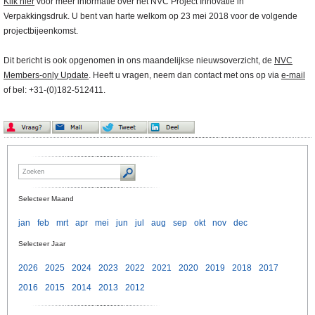
Klik hier
voor meer informatie over het NVC Project Innovatie in
Verpakkingsdruk. U bent van harte welkom op 23 mei 2018 voor de volgende
projectbijeenkomst.
Dit bericht is ook opgenomen in ons maandelijkse nieuwsoverzicht, de
NVC
Members-only Update
. Heeft u vragen, neem dan contact met ons op via
e-mail
of bel: +31-(0)182-512411.
Selecteer Maand
jan
feb
mrt
apr
mei
jun
jul
aug
sep
okt
nov
dec
Selecteer Jaar
2026
2025
2024
2023
2022
2021
2020
2019
2018
2017
2016
2015
2014
2013
2012