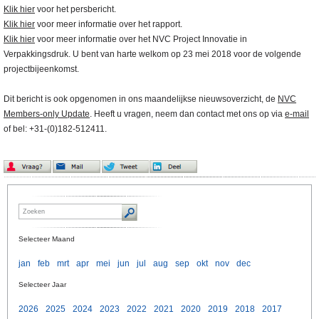
Klik hier
voor het persbericht.
Klik hier
voor meer informatie over het rapport.
Klik hier
voor meer informatie over het NVC Project Innovatie in
Verpakkingsdruk. U bent van harte welkom op 23 mei 2018 voor de volgende
projectbijeenkomst.
Dit bericht is ook opgenomen in ons maandelijkse nieuwsoverzicht, de
NVC
Members-only Update
. Heeft u vragen, neem dan contact met ons op via
e-mail
of bel: +31-(0)182-512411.
Selecteer Maand
jan
feb
mrt
apr
mei
jun
jul
aug
sep
okt
nov
dec
Selecteer Jaar
2026
2025
2024
2023
2022
2021
2020
2019
2018
2017