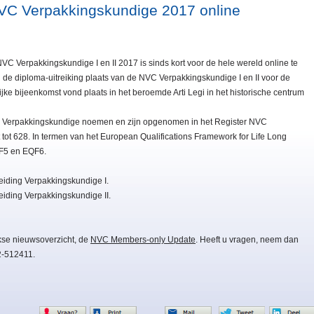
NVC Verpakkingskundige 2017 online
VC Verpakkingskundige I en II 2017 is sinds kort voor de hele wereld online te
de diploma-uitreiking plaats van de NVC Verpakkingskundige I en II voor de
ijke bijeenkomst vond plaats in het beroemde Arti Legi in het historische centrum
C Verpakkingskundige noemen en zijn opgenomen in het Register NVC
 tot 628. In termen van het European Qualifications Framework for Life Long
F5 en EQF6.
eiding Verpakkingskundige I.
iding Verpakkingskundige II.
kse nieuwsoverzicht, de
NVC Members-only Update
. Heeft u vragen, neem dan
2-512411.