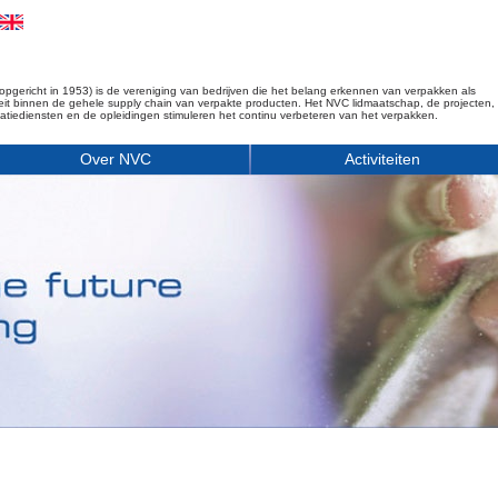
opgericht in 1953) is de vereniging van bedrijven die het belang erkennen van verpakken als
iteit binnen de gehele supply chain van verpakte producten. Het NVC lidmaatschap, de projecten,
matiediensten en de opleidingen stimuleren het continu verbeteren van het verpakken.
Over NVC
Activiteiten