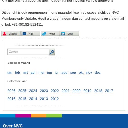
Klik hier
om het rapport te downloaden na het invullen van uw gegevens.
Dit bericht is ook opgenomen in ons maandelijkse nieuwsoverzicht, de
NVC
Members-only Update
. Heeft u vragen, neem dan contact met ons op via
e-mail
of bel: +31-(0)182-512411.
Selecteer Maand
jan
feb
mrt
apr
mei
jun
jul
aug
sep
okt
nov
dec
Selecteer Jaar
2026
2025
2024
2023
2022
2021
2020
2019
2018
2017
2016
2015
2014
2013
2012
Over NVC