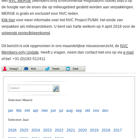
Met
NVC MERGE
(Members-only Environmental Regulations Guide) blijft u op
de hoogte van de eisen die op milieugebied gesteld worden aan verpakkingen.
MERGE is gratis en exclusief voor NVC-leden.
Klik hier
voor meer informatie over het NVC Project PUMA: het einde van
verpakken als milieuprobleem. U bent van harte welkom op 4 april 2018 voor de
volgende projectbijeenkomst
.
Dit bericht is ook opgenomen in ons maandelijkse nieuwsoverzicht, de
NVC
Members-only Update
. Heeft u vragen, neem dan contact met ons op via
e-mail
of bel: +31-(0)182-512411.
Selecteer Maand
jan
feb
mrt
apr
mei
jun
jul
aug
sep
okt
nov
dec
Selecteer Jaar
2026
2025
2024
2023
2022
2021
2020
2019
2018
2017