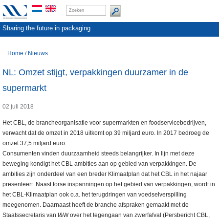
Sharing the future in packaging
Home
/
Nieuws
NL: Omzet stijgt, verpakkingen duurzamer in de
supermarkt
02 juli 2018
Het CBL, de brancheorganisatie voor supermarkten en foodservicebedrijven,
verwacht dat de omzet in 2018 uitkomt op 39 miljard euro. In 2017 bedroeg de
omzet 37,5 miljard euro.
Consumenten vinden duurzaamheid steeds belangrijker. In lijn met deze
beweging kondigt het CBL ambities aan op gebied van verpakkingen. De
ambities zijn onderdeel van een breder Klimaatplan dat het CBL in het najaar
presenteert. Naast forse inspanningen op het gebied van verpakkingen, wordt in
het CBL-Klimaatplan ook o.a. het terugdringen van voedselverspilling
meegenomen. Daarnaast heeft de branche afspraken gemaakt met de
Staatssecretaris van I&W over het tegengaan van zwerfafval (Persbericht CBL,