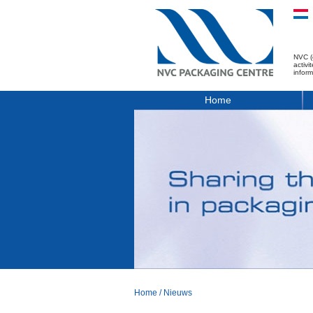
NVC (
activ
infor
Home
Home
/
Nieuws