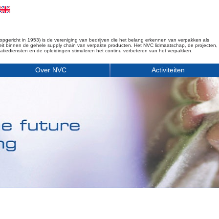
opgericht in 1953) is de vereniging van bedrijven die het belang erkennen van verpakken als
iteit binnen de gehele supply chain van verpakte producten. Het NVC lidmaatschap, de projecten,
matiediensten en de opleidingen stimuleren het continu verbeteren van het verpakken.
Over NVC
Activiteiten