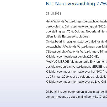
NL: Naar verwachting 77%
02 juli 2018
Het Afvalfonds Verpakkingen verwacht op basi
gerecycled is. Dat is opnieuw een groei (2016:
doelstelling van 70%. Ook laat Nederland hier
cijfers tot de Europese koplopers.
Omdat bedrijfsmatig kunststof verpakkingsafva
verwacht het Afvalfonds Verpakkingen een licht
(Nieuwsbericht Afvalfonds Verpakkingen, 14 jun
Klik hier
voor het nieuwsbericht (210 kB).
Met
NVC MERGE
(Members-only Environmental 
gesteld worden aan verpakkingen. MERGE is gr
Klik hier
voor meer informatie over het NVC Pro
op 27 maart 2019 voor de volgende projectbij
Klik hier
voor meer informatie over de Live On
Dit bericht is ook opgenomen in ons maandelij
contact met ons op via
e-mail
of bel: +31-(0)18