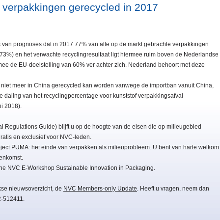
 verpakkingen gerecycled in 2017
s van prognoses dat in 2017 77% van alle op de markt gebrachte verpakkingen
 73%) en het verwachte recyclingresultaat ligt hiermee ruim boven de Nederlandse
mee de EU-doelstelling van 60% ver achter zich. Nederland behoort met deze
l niet meer in China gerecycled kan worden vanwege de importban vanuit China,
e daling van het recyclingpercentage voor kunststof verpakkingsafval
i 2018).
Regulations Guide) blijft u op de hoogte van de eisen die op milieugebied
atis en exclusief voor NVC-leden.
ject PUMA: het einde van verpakken als milieuprobleem. U bent van harte welkom
eenkomst.
line NVC E-Workshop Sustainable Innovation in Packaging.
kse nieuwsoverzicht, de
NVC Members-only Update
. Heeft u vragen, neem dan
2-512411.