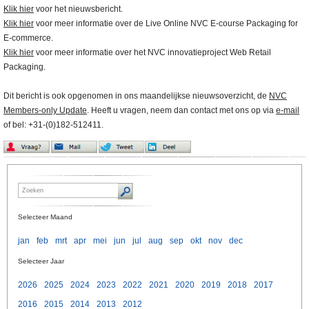
Klik hier
voor het nieuwsbericht.
Klik hier
voor meer informatie over de Live Online NVC E-course Packaging for
E-commerce.
Klik hier
voor meer informatie over het NVC innovatieproject Web Retail
Packaging.
Dit bericht is ook opgenomen in ons maandelijkse nieuwsoverzicht, de
NVC
Members-only Update
. Heeft u vragen, neem dan contact met ons op via
e-mail
of bel: +31-(0)182-512411.
Selecteer Maand
jan
feb
mrt
apr
mei
jun
jul
aug
sep
okt
nov
dec
Selecteer Jaar
2026
2025
2024
2023
2022
2021
2020
2019
2018
2017
2016
2015
2014
2013
2012