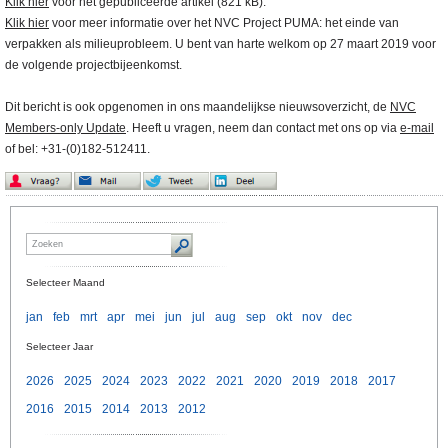
Klik hier
voor het gepubliceerde artikel (821 kB).
Klik hier
voor meer informatie over het NVC Project PUMA: het einde van
verpakken als milieuprobleem. U bent van harte welkom op 27 maart 2019 voor
de volgende projectbijeenkomst.
Dit bericht is ook opgenomen in ons maandelijkse nieuwsoverzicht, de
NVC
Members-only Update
. Heeft u vragen, neem dan contact met ons op via
e-mail
of bel: +31-(0)182-512411.
Selecteer Maand
jan
feb
mrt
apr
mei
jun
jul
aug
sep
okt
nov
dec
Selecteer Jaar
2026
2025
2024
2023
2022
2021
2020
2019
2018
2017
2016
2015
2014
2013
2012