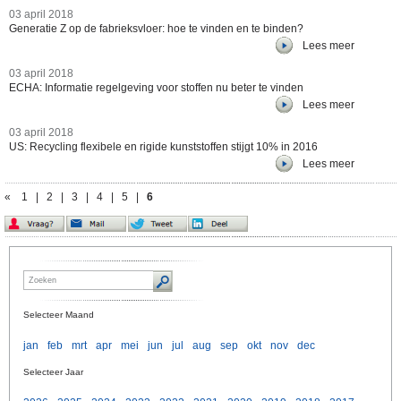
03 april 2018
Generatie Z op de fabrieksvloer: hoe te vinden en te binden?
Lees meer
03 april 2018
ECHA: Informatie regelgeving voor stoffen nu beter te vinden
Lees meer
03 april 2018
US: Recycling flexibele en rigide kunststoffen stijgt 10% in 2016
Lees meer
«
1
|
2
|
3
|
4
|
5
|
6
Selecteer Maand
jan
feb
mrt
apr
mei
jun
jul
aug
sep
okt
nov
dec
Selecteer Jaar