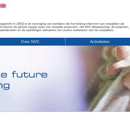
opgericht in 1953) is de vereniging van bedrijven die het belang erkennen van verpakken als
iteit binnen de gehele supply chain van verpakte producten. Het NVC lidmaatschap, de projecten,
matiediensten en de opleidingen stimuleren het continu verbeteren van het verpakken.
Over NVC
Activiteiten