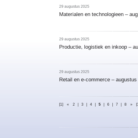
29 augustus 2025
Materialen en technologieen – au
29 augustus 2025
Productie, logistiek en inkoop – 
29 augustus 2025
Retail en e-commerce – augustus
[1]
«
2
|
3
|
4
|
5
|
6
|
7
|
8
»
[