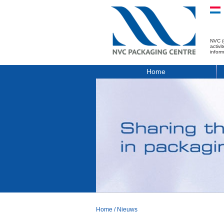
NVC (
activ
infor
Home
Home
/
Nieuws