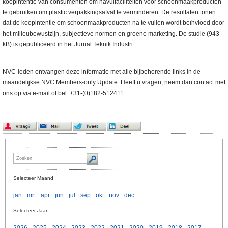
koopintentie van consumenten om navulfaciliteiten voor schoonmaakproducten
te gebruiken om plastic verpakkingsafval te verminderen. De resultaten tonen
dat de koopintentie om schoonmaakproducten na te vullen wordt beïnvloed door
het milieubewustzijn, subjectieve normen en groene marketing. De studie (943
kB) is gepubliceerd in het Jurnal Teknik Industri.
NVC-leden ontvangen deze informatie met alle bijbehorende links in de
maandelijkse NVC Members-only Update. Heeft u vragen, neem dan contact met
ons op via e-mail of bel: +31-(0)182-512411.
Selecteer Maand
jan
mrt
apr
jun
jul
sep
okt
nov
dec
Selecteer Jaar