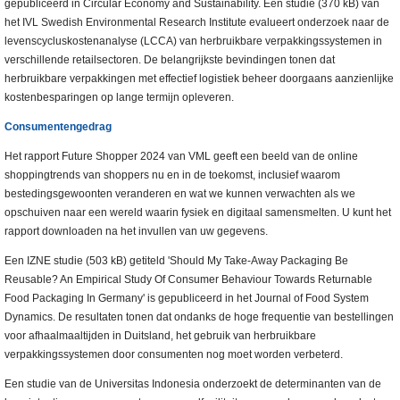
gepubliceerd in Circular Economy and Sustainability. Een studie (370 kB) van
het IVL Swedish Environmental Research Institute evalueert onderzoek naar de
levenscycluskostenanalyse (LCCA) van herbruikbare verpakkingssystemen in
verschillende retailsectoren. De belangrijkste bevindingen tonen dat
herbruikbare verpakkingen met effectief logistiek beheer doorgaans aanzienlijke
kostenbesparingen op lange termijn opleveren.
Consumentengedrag
Het rapport Future Shopper 2024 van VML geeft een beeld van de online
shoppingtrends van shoppers nu en in de toekomst, inclusief waarom
bestedingsgewoonten veranderen en wat we kunnen verwachten als we
opschuiven naar een wereld waarin fysiek en digitaal samensmelten. U kunt het
rapport downloaden na het invullen van uw gegevens.
Een IZNE studie (503 kB) getiteld 'Should My Take-Away Packaging Be
Reusable? An Empirical Study Of Consumer Behaviour Towards Returnable
Food Packaging In Germany' is gepubliceerd in het Journal of Food System
Dynamics. De resultaten tonen dat ondanks de hoge frequentie van bestellingen
voor afhaalmaaltijden in Duitsland, het gebruik van herbruikbare
verpakkingssystemen door consumenten nog moet worden verbeterd.
Een studie van de Universitas Indonesia onderzoekt de determinanten van de