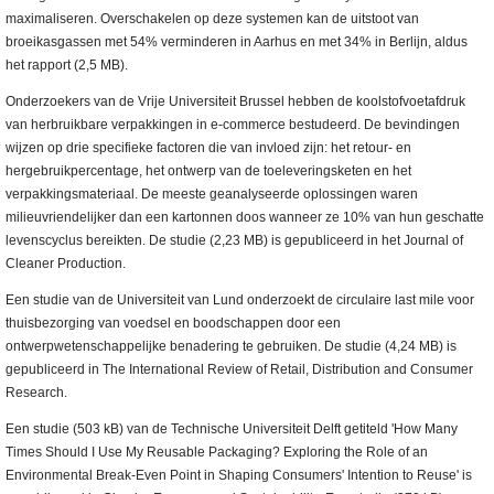
maximaliseren. Overschakelen op deze systemen kan de uitstoot van
broeikasgassen met 54% verminderen in Aarhus en met 34% in Berlijn, aldus
het rapport (2,5 MB).
Onderzoekers van de Vrije Universiteit Brussel hebben de koolstofvoetafdruk
van herbruikbare verpakkingen in e-commerce bestudeerd. De bevindingen
wijzen op drie specifieke factoren die van invloed zijn: het retour- en
hergebruikpercentage, het ontwerp van de toeleveringsketen en het
verpakkingsmateriaal. De meeste geanalyseerde oplossingen waren
milieuvriendelijker dan een kartonnen doos wanneer ze 10% van hun geschatte
levenscyclus bereikten. De studie (2,23 MB) is gepubliceerd in het Journal of
Cleaner Production.
Een studie van de Universiteit van Lund onderzoekt de circulaire last mile voor
thuisbezorging van voedsel en boodschappen door een
ontwerpwetenschappelijke benadering te gebruiken. De studie (4,24 MB) is
gepubliceerd in The International Review of Retail, Distribution and Consumer
Research.
Een studie (503 kB) van de Technische Universiteit Delft getiteld 'How Many
Times Should I Use My Reusable Packaging? Exploring the Role of an
Environmental Break-Even Point in Shaping Consumers' Intention to Reuse' is