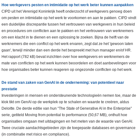
Hoe werkgevers pesten en intimidatie op het werk beter kunnen aanpakken
CIPD uit het Verenigd Koninkrijk heeft onderzocht of werkgevers genoeg doen
om pesten en intimidatie op het werk te voorkomen en aan te pakken. CIPD vindt
een duidelijke discrepantie tussen het vertrouwen van werkgevers in hun beleid
en procedures om conflicten aan te pakken en het vertrouwen van werknemers
om een klacht in te dienen en een oplossing te zoeken. Bijna de helft van de
werknemers die een conflict op het werk ervaren, zegt dat ze het 'gewoon laten
gaan', terwijl minder dan een derde het bespreekt met hun manager en/of HR.
Het rapport (782 kB) bevat inzichten over hoe werkgevers en werknemers de
mate van conflicten op het werk kunnen beoordelen en doet aanbevelingen voor
hoe organisaties beter kunnen reageren op ongezonde conflicten op het werk.
De stand van zaken van GenAI in de onderneming: van potentieel naar
prestatie
Investeringen in mensen en ondersteunende technologieën nemen toe, maar de
klok tikt om GenAI op de werkplek op te schalen en waarde te creëren, aldus
Deloitte. De derde editie van hun “The State of Generative AI in the Enterprise”
serie, getiteld Moving from potential to performance (50,67 MB), onthult hoe
organisaties omgaan met uitdagingen en het meten van de waarde van GenAI.
Twee cruciale aandachtsgebieden zijn de toegepaste databases en governance
(in combinatie met risico en compliance).