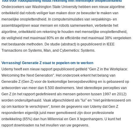
Tool voor robotplanning houdt rekening met menselijke onoplettendheid
Onderzoekers van Washington State University hebben een nieuw algoritme
ontwikkeld dat robots veiliger kan maken door ze bewuster te maken van
menselijke onoplettendheid. In computersimulaties van verpakkings- en
assemblagelijnen waar mensen en robots samenwerken, verbeterde het
algoritme, ontwikkeld om rekening te houden met menselijke onoplettendheid,
de veiligheid met maximaal 80% en de efficiëntie met maximaal 38% vergeleken
met bestaande methoden. De studie (abstract) is gepubliceerd in IEEE
Transactions on Systems, Man, and Cybernetics: Systems.
Verrassing! Generatie Z staat te popelen om te werken
Udemy heeft een nieuw rapport gepubliceerd getiteld “Gen Z in the Workplace:
Welcoming the Next Generation”. Het onderzoek erkent het belang van
Generatie Z (Gen Z) voor de toekomstige beroepsbevolking en is gebaseerd op
antwoorden van meer dan 6.500 deelnemers. Veel stereotiepe percepties van
Gen Z (in het rapport gedefinieerd als mensen geboren tussen 1997 en 2012)
worden onderuitgehaald. Vaak afgeschilderd als “lui” en “niet geïnteresseerd om
op om kantoor te verschijnen”, tonen de gegevens van Udemy dat Gen Z
respondenten eigenlijk juist meer gemotiveerd zijn door professionele
ontwikkeling (65%) dan hun Millennial en Gen X tegenhangers. U kunt het
rapport downloaden na het invullen van uw gegevens.