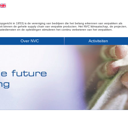
opgericht in 1953) is de vereniging van bedrijven die het belang erkennen van verpakken als
iteit binnen de gehele supply chain van verpakte producten. Het NVC lidmaatschap, de projecten,
matiediensten en de opleidingen stimuleren het continu verbeteren van het verpakken.
Over NVC
Activiteiten