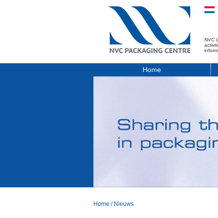
NVC (
activ
infor
Home
Home
/
Nieuws