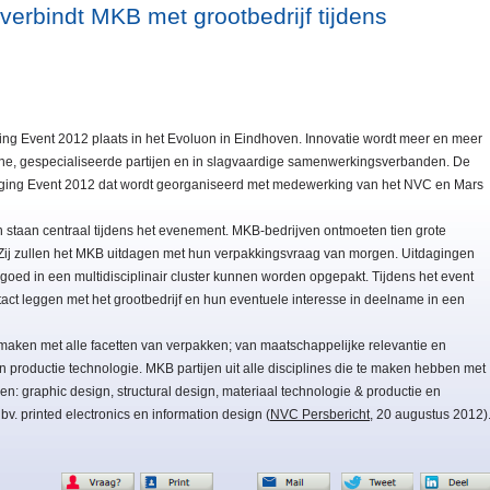
erbindt MKB met grootbedrijf tijdens
ng Event 2012 plaats in het Evoluon in Eindhoven. Innovatie wordt meer en meer
eine, gespecialiseerde partijen en in slagvaardige samenwerkingsverbanden. De
aging Event 2012 dat wordt georganiseerd met medewerking van het NVC en Mars
 staan centraal tijdens het evenement. MKB-bedrijven ontmoeten tien grote
 Zij zullen het MKB uitdagen met hun verpakkingsvraag van morgen. Uitdagingen
r goed in een multidisciplinair cluster kunnen worden opgepakt. Tijdens het event
ct leggen met het grootbedrijf en hun eventuele interesse in deelname in een
 maken met alle facetten van verpakken; van maatschappelijke relevantie en
 productie technologie. MKB partijen uit alle disciplines die te maken hebben met
: graphic design, structural design, materiaal technologie & productie en
. printed electronics en information design (
NVC Persbericht
, 20 augustus 2012)