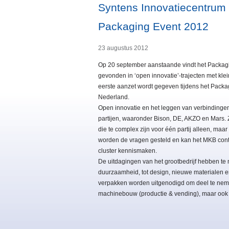
Syntens Innovatiecentrum v
Packaging Event 2012
23 augustus 2012
Op 20 september aanstaande vindt het Packagi
gevonden in ‘open innovatie’-trajecten met kl
eerste aanzet wordt gegeven tijdens het Pack
Nederland.
Open innovatie en het leggen van verbindingen
partijen, waaronder Bison, DE, AKZO en Mars.
die te complex zijn voor één partij alleen, maa
worden de vragen gesteld en kan het MKB conta
cluster kennismaken.
De uitdagingen van het grootbedrijf hebben te
duurzaamheid, tot design, nieuwe materialen en
verpakken worden uitgenodigd om deel te nemen
machinebouw (productie & vending), maar ook bv